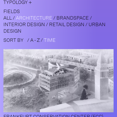
TYPOLOGY
FIELDS
ALL
/
ARCHITECTURE
/
BRANDSPACE
/
INTERIOR DESIGN
/
RETAIL DESIGN
/
URBAN
DESIGN
SORT BY
/
A - Z
/
TIME
FRANKFURT CONSERVATION CENTER (FCC)