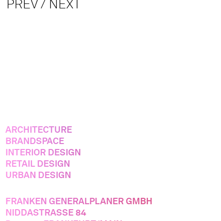
PREV /
NEXT
ARCHITECTURE
ARCHITECTURE
BRANDSPACE
BRANDSPACE
INTERIOR DESIGN
INTERIOR DESIGN
RETAIL DESIGN
RETAIL DESIGN
URBAN DESIGN
URBAN DESIGN
FRANKEN GENERALPLANER GMBH
FRANKEN GENERALPLANER GMBH
NIDDASTRASSE 84
NIDDASTRASSE 84