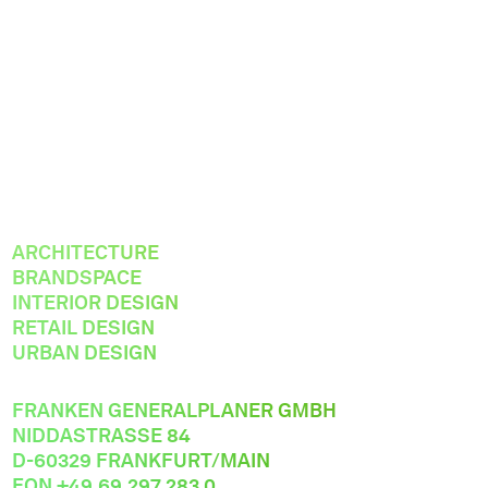
ARCHITECTURE
ARCHITECTURE
BRANDSPACE
BRANDSPACE
INTERIOR DESIGN
INTERIOR DESIGN
RETAIL DESIGN
RETAIL DESIGN
URBAN DESIGN
URBAN DESIGN
FRANKEN GENERALPLANER GMBH
FRANKEN GENERALPLANER GMBH
NIDDASTRASSE 84
NIDDASTRASSE 84
D-60329 FRANKFURT/MAIN
D-60329 FRANKFURT/MAIN
FON +49.69.297 283 0
FON +49.69.297 283 0